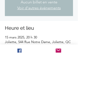
Aucun billet en vente
Voir d'autres événements
Heure et lieu
15 mars 2025, 20 h 30
Joliette, 544 Rue Notre Dame, Joliette, QC
J6E 3H7, Canada
Partager cet événement
©2025 Les Disques BBT