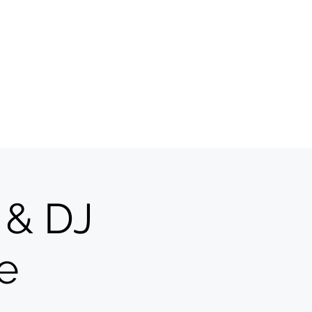
 & DJ
e