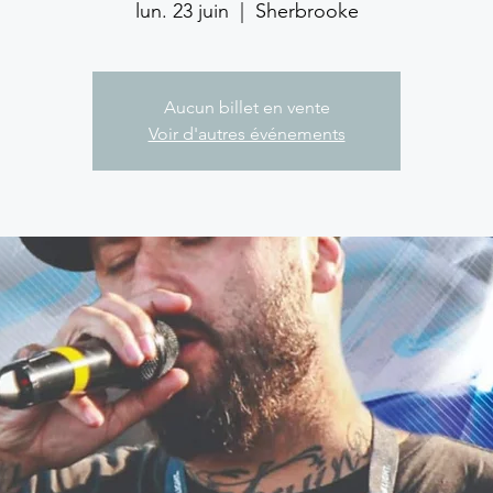
lun. 23 juin
  |  
Sherbrooke
Aucun billet en vente
Voir d'autres événements