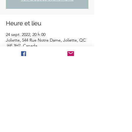
Heure et lieu
24 sept. 2022, 20 h 00
Joliette, 544 Rue Notre Dame, Joliette, QC
J6E 3H7, Canada
Partager cet événement
©2025 Les Disques BBT