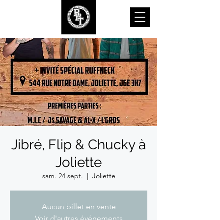
Jibré, Flip & Chucky à
Joliette
sam. 24 sept.
  |  
Joliette
Aucun billet en vente
Voir d'autres événements