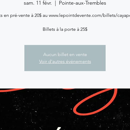
sam. 11 févr.
  |  
Pointe-aux-Trembles
ets en pré-vente à 20$ au www.lepointdevente.com/billets/cayap
Billets à la porte à 25$
Aucun billet en vente
Voir d'autres événements