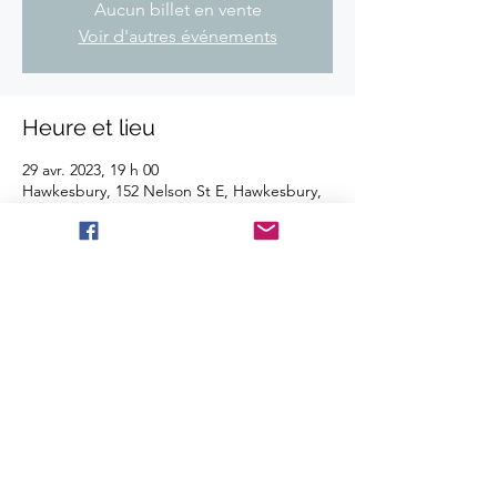
Aucun billet en vente
Voir d'autres événements
Heure et lieu
29 avr. 2023, 19 h 00
Hawkesbury, 152 Nelson St E, Hawkesbury,
ON K6A 1L8, Canada
Partager cet événement
©2025 Les Disques BBT