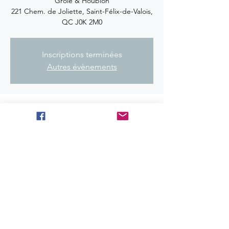
Grole & Houblon
221 Chem. de Joliette, Saint-Félix-de-Valois,
QC J0K 2M0
Inscriptions terminées
Autres évènements
Heure et lieu
20 nov. 2021, 20 h 00
221 ch. de Joliette, St-Félix-de-Valois
Partager cet événement