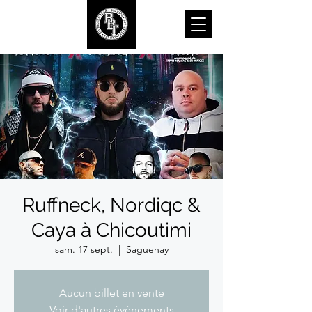
Ruffneck, Nordiqc &
Caya à Chicoutimi
sam. 17 sept.
  |  
Saguenay
Aucun billet en vente
Voir d'autres événements