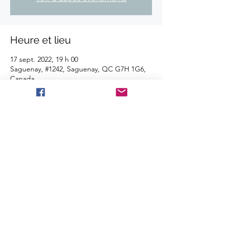
Heure et lieu
17 sept. 2022, 19 h 00
Saguenay, #1242, Saguenay, QC G7H 1G6,
Canada
Partager cet événement
©2025 Les Disques BBT