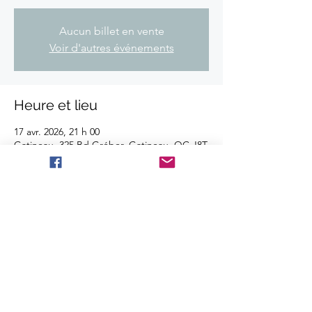
Aucun billet en vente
Voir d'autres événements
Heure et lieu
17 avr. 2026, 21 h 00
Gatineau, 325 Bd Gréber, Gatineau, QC J8T
5R3, Canada
Partager cet événement