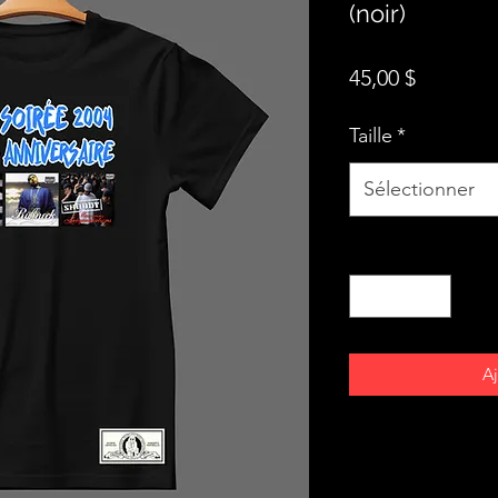
(noir)
Prix
45,00 $
Taille
*
Sélectionner
Quantité
*
Aj