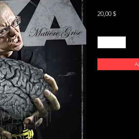
Prix
20,00 $
Quantité
*
Aj