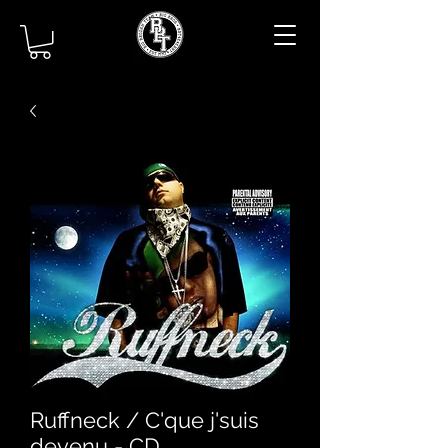
Ruffneck / C'que j'suis
devenu - CD